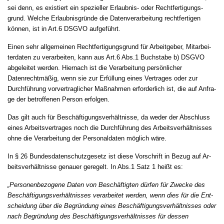
sei denn, es existiert ein spe­zi­el­ler Er­laub­nis- oder Recht­fer­ti­gungs­
grund. Wel­che Er­laub­nis­gründe die Da­ten­ver­ar­bei­tung recht­fer­ti­gen
können, ist in Art.6 DSGVO aufgeführt.
Einen sehr all­ge­mei­nen Recht­fer­ti­gungs­grund für Ar­beit­ge­ber, Mit­ar­bei­
ter­da­ten zu ver­ar­bei­ten, kann aus Art.6 Abs.1 Buch­sta­be b) DSGVO
abgeleitet werden. Hiernach ist die Ver­ar­bei­tung persönlicher
Datenrechtmäßig, wenn sie zur Erfüllung ei­nes Ver­tra­ges oder zur
Durchführung vor­ver­trag­li­cher Maßnah­men er­for­der­lich ist, die auf An­fra­
ge der be­trof­fe­nen Per­son er­fol­gen.
Das gilt auch für Beschäfti­gungs­verhält­nis­se, da we­der der Ab­schluss
ei­nes Ar­beits­ver­tra­ges noch die Durchführung des Ar­beits­verhält­nis­ses
oh­ne die Ver­ar­bei­tung der Per­so­nal­da­ten möglich wäre.
In § 26 Bundesdatenschutzgesetz ist die­se Vor­schrift in Be­zug auf Ar­
beits­verhält­nis­se genauer geregelt. In Abs.1 Satz 1 heißt es:
„Per­so­nen­be­zo­ge­ne Da­ten von Beschäftig­ten dürfen für Zwe­cke des
Beschäfti­gungs­verhält­nis­ses ver­ar­bei­tet wer­den, wenn dies für die Ent­
schei­dung über die Be­gründung ei­nes Beschäfti­gungs­verhält­nis­ses oder
nach Be­gründung des Beschäfti­gungs­verhält­nis­ses für des­sen