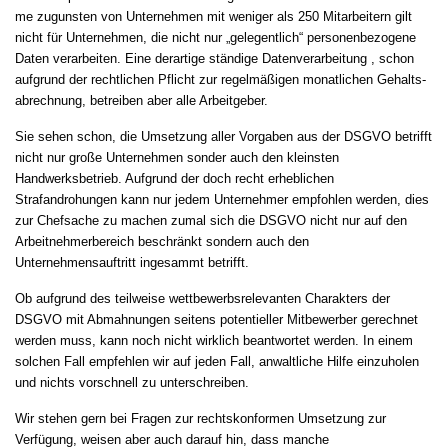
me zu­guns­ten von Un­ter­neh­men mit we­ni­ger als 250 Mit­ar­bei­tern gilt
nicht für Un­ter­neh­men, die nicht nur „ge­le­gent­lich“ per­so­nen­be­zo­ge­ne
Da­ten ver­ar­bei­ten. Ei­ne der­ar­ti­ge ständi­ge Da­ten­ver­ar­bei­tung , schon
auf­grund der recht­li­chen Pflicht zur re­gelmäßigen mo­nat­li­chen Ge­halts­
ab­rech­nung, be­trei­ben aber al­le Ar­beit­ge­ber.
Sie sehen schon, die Umsetzung aller Vorgaben aus der DSGVO betrifft
nicht nur große Unternehmen sonder auch den kleinsten
Handwerksbetrieb. Aufgrund der doch recht erheblichen
Strafandrohungen kann nur jedem Unternehmer empfohlen werden, dies
zur Chefsache zu machen zumal sich die DSGVO nicht nur auf den
Arbeitnehmerbereich beschränkt sondern auch den
Unternehmensauftritt ingesammt betrifft.
Ob aufgrund des teilweise wettbewerbsrelevanten Charakters der
DSGVO mit Abmahnungen seitens potentieller Mitbewerber gerechnet
werden muss, kann noch nicht wirklich beantwortet werden. In einem
solchen Fall empfehlen wir auf jeden Fall, anwaltliche Hilfe einzuholen
und nichts vorschnell zu unterschreiben.
Wir stehen gern bei Fragen zur rechtskonformen Umsetzung zur
Verfügung, weisen aber auch darauf hin, dass manche