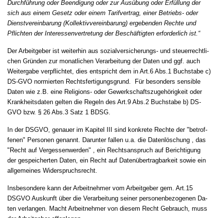
Durchführung oder Be­en­di­gung oder zur Ausübung oder Erfüllung der
sich aus ei­nem Ge­setz oder ei­nem Ta­rif­ver­trag, ei­ner Be­triebs- oder
Dienst­ver­ein­ba­rung (Kol­lek­tiv­ver­ein­ba­rung) er­ge­ben­den Rech­te und
Pflich­ten der In­ter­es­sen­ver­tre­tung der Beschäftig­ten er­for­der­lich ist.“
Der Ar­beit­ge­ber ist weiterhin aus so­zi­al­ver­si­che­rungs- und steu­er­recht­li­
chen Gründen zur mo­nat­li­chen Ver­ar­bei­tung der Da­ten und ggf. auch
Weitergabe ver­pflich­tet, dies entspricht dem in Art.6 Abs.1 Buch­sta­be c)
DS-GVO normierten Rechtsfertigungsgrund. Für besonders sen­si­ble
Da­ten wie z.B. ei­ne Re­li­gi­ons- oder Ge­werk­schafts­zu­gehörig­keit oder
Krank­heits­da­ten gelten die Regeln des Art.9 Abs.2 Buch­sta­be b) DS-
GVO bzw. § 26 Abs.3 Satz 1 BDSG.
In der DSGVO, genauer im Kapitel III sind kon­kre­te Rech­te der "be­trof­
fe­nen" Per­so­nen genannt. Dar­un­ter fal­len u.a. die Datenlöschung , das
"Recht auf Ver­ges­sen­wer­den" , ein Rechtsanspruch auf Be­rich­ti­gung
der ge­spei­cher­ten Da­ten, ein Recht auf Da­tenüber­trag­bar­keit so­wie ein
allgemeines Wi­der­spruchs­recht.
Insbesondere kann der Ar­beit­neh­mer vom Ar­beit­ge­ber gem. Art.15
DSGVO Aus­kunft über die Ver­ar­bei­tung sei­ner per­so­nen­be­zo­ge­nen Da­
ten ver­lan­gen. Macht Ar­beit­neh­mer von die­sem Recht Ge­brauch, muss