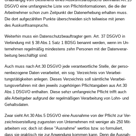
DSGVO ei­ne um­fang­rei­che Lis­te von Pflicht­in­for­ma­tio­nen, die die der
Ar­beit­neh­mer schon zum Zeit­punkt der Da­ten­er­he­bung er­hal­ten muss.
Die dort auf­gezähl­ten Punk­te über­schnei­den sich teil­wei­se mit je­nen
des Aus­kunfts­an­spruchs.
Weiterhin muss ein Da­ten­schutz­be­auf­trag­ter gem. Art. 37 DSGVO in
Ver­bin­dung mit § 38 Abs.1 Satz 1 BDSG be­nannt wer­den, wenn im Un­
ter­neh­men re­gelmäßig min­des­tens zehn Per­so­nen mit der Da­ten­ver­ar­
bei­tung beschäftigt sind.
Auch muss nach Art.30 DSGVO je­de verantwortliche Stelle, der per­so­
nen­be­zo­ge­ne Da­ten ver­ar­bei­tet, ein sog. Ver­zeich­nis von Ver­ar­bei­
tungstätig­kei­ten an­le­gen. Dieses Ver­zeich­nis soll sämt­li­che Ver­ar­bei­
tungs­ver­fah­ren mit den je­weils zu­gehöri­gen Pflicht­an­ga­ben aus Art.30
Abs.1 DSGVO ent­hal­ten. Die­se sehzr umfangreiche Pflicht trifft auch
alle Ar­beit­ge­ber auf­grund der re­gelmäßigen Ver­ar­bei­tung von Lohn- und
Ge­halts­da­ten.
Zwar sieht Art.30 Abs.5 DSG­VO ei­ne Aus­nah­me von der Pflicht zur Ver­
zeich­nis­er­stel­lung zu­guns­ten von Un­ter­neh­men mit we­ni­ger als 250 Mit­
ar­bei­tern vor, doch ist die­se "Aus­nah­me" wert­los bzw. so for­mu­liert,
dass sie prak­tisch nie zur An­wen­dung kom­men kann. Denn die Aus­nah­