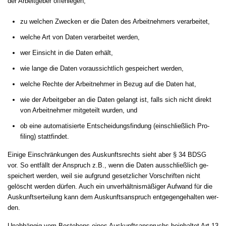
der Ar­beit­ge­ber of­fen­le­gen,
zu wel­chen Zwe­cken er die Da­ten des Ar­beit­neh­mers ver­ar­bei­tet,
wel­che Art von Da­ten ver­ar­bei­tet wer­den,
wer Ein­sicht in die Da­ten erhält,
wie lan­ge die Da­ten vor­aus­sicht­lich ge­spei­chert wer­den,
wel­che Rech­te der Ar­beit­neh­mer in Be­zug auf die Da­ten hat,
wie der Ar­beit­ge­ber an die Da­ten ge­langt ist, falls sich nicht di­rekt
von Ar­beit­neh­mer mit­ge­teilt wur­den, und
ob ei­ne au­to­ma­ti­sier­te Ent­schei­dungs­fin­dung (ein­sch­ließlich Pro­
filing) statt­fin­det.
Ei­ni­ge Ein­schränkun­gen des Aus­kunfts­rechts sieht aber § 34 BDSG
vor. So entfällt der An­spruch z.B., wenn die Da­ten aus­sch­ließlich ge­
spei­chert wer­den, weil sie auf­grund ge­setz­li­cher Vor­schrif­ten nicht
gelöscht wer­den dürfen. Auch ein un­verhält­nismäßiger Auf­wand für die
Aus­kunfts­er­tei­lung kann dem Auskunftsanspruch ent­ge­gen­ge­hal­ten wer­
den.
Un­abhängig vom Be­ste­hens ei­nes Aus­kunfts­an­spruchs be­inhal­tet Art.13