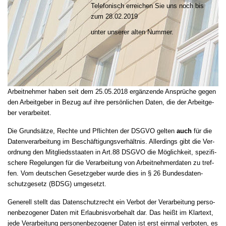
Telefonisch erreichen Sie uns noch bis
zum 28.02.2019
unter unserer alten Nummer.
Ar­beit­neh­mer ha­ben seit dem 25.05.2018 ergänzende Ansprüche ge­gen
den Ar­beit­ge­ber in Be­zug auf ihre persönlichen Da­ten, die der Ar­beit­ge­
ber ver­ar­bei­tet.
Die Grundsätze, Rech­te und Pflich­ten der DSGVO gel­ten
auch
für die
Da­ten­ver­ar­bei­tung im Beschäfti­gungs­verhält­nis. Al­ler­dings gibt die Ver­
ord­nung den Mit­glieds­staa­ten in Art.88 DSGVO die Möglich­keit, spe­zi­fi­
sche­re Re­ge­lun­gen für die Ver­ar­bei­tung von Ar­beit­neh­mer­da­ten zu tref­
fen. Vom deutschen Gesetzgeber wur­de dies in § 26 Bun­des­da­ten­
schutz­ge­setz (BDSG) um­ge­setzt.
Ge­ne­rell stellt das Da­ten­schutz­recht ein Ver­bot der Ver­ar­bei­tung per­so­
nen­be­zo­ge­ner Da­ten mit Er­laub­nis­vor­be­halt dar. Das heißt im Klartext,
je­de Ver­ar­bei­tung per­so­nen­be­zo­ge­ner Da­ten ist erst ein­mal ver­bo­ten, es